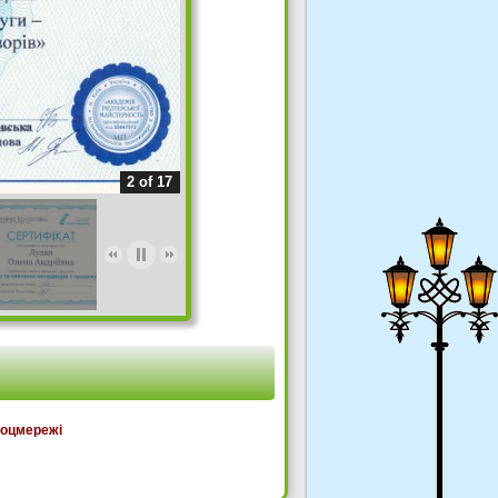
2 of 17
соцмережі