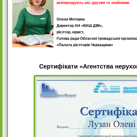
рекомендують нас друзям та знайомим.
Олена Моторна
Директор АН «ВАШ ДІМ»,
рієлтор, юрист,
Голова ради Обласної громадської організац
«Палата рієлторів Черкащини»
Сертифікати «Агентства нерух