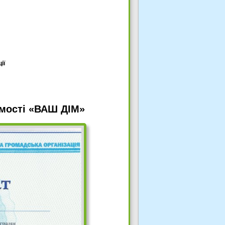
ії
омості «ВАШ ДІМ»