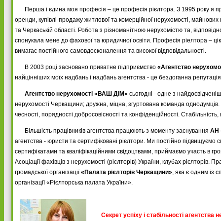
Перша і єдина моя професія – це професія рієлтора. З 1995 року я п
оренди, купівлі-продажу житлової та комерційної нерухомості, майнових 
та Черкаській області. Робота з різноманітною нерухомістю та, відповідн
спонукала мене до фахової та юридичної освіти. Професія ріелтора – цік
вимагає постійного самовдосконалення та високої відповідальності.
В 2003 році засновано приватне підприємство
«Агентство нерухомо
найцінніших моїх надбань і надбань агентства - це бездоганна репутація
Агентство нерухомості «ВАШ ДІМ»
сьогодні - одне з найдосвідчені
нерухомості Черкащини; дружна, міцна, згуртована команда однодумців.
чесності, порядності добросовісності та конфіденційності. Стабільність,
Більшість працівників агентства працюють з моменту заснування
АН
агентства - юристи та сертифіковані рієлтори. Ми постійно підвищуємо 
сертифікатами та кваліфікаційними свідоцтвами, приймаємо участь в гром
Асоціації фахівців з нерухомості (рієлторів) України, клубах рієлторів. 
громадської організації
«Палата рієлторів Черкащини»
, яка є одним із 
організації «Рієлторська палата України».
Секрет успіху і стабільності агентства