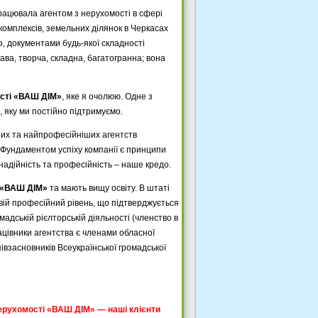
рацювала агентом з нерухомості в сфері
комплексів, земельних ділянок в Черкасах
о, документами будь-якої складності
ава, творча, складна, багатогранна; вона
сті «ВАШ ДІМ»
, яке я очолюю. Одне з
, яку ми постійно підтримуємо.
ших та найпрофесійніших агентств
 Фундаментом успіху компанії є принципи
 надійність та професійність – наше кредо.
 «ВАШ ДІМ»
та мають вищу освіту. В штаті
свій професійний рівень, що підтверджується
адській рієлторській діяльності (членство в
Працівники агентства є членами обласної
співзасновників Всеукраїнської громадської
 нерухомості «ВАШ ДІМ» — наші клієнти