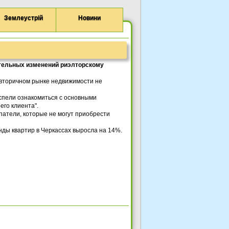
Землеустрій
Новини
тельных изменений риэлторскому
 вторичном рынке недвижимости не
спели ознакомиться с основными
его клиента".
патели, которые не могут приобрести
енды квартир в Черкассах выросла на 14%.