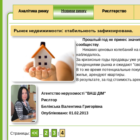
Аналітика ринку
Новини ринку
Риєлтерство
Рынок недвижимости: стабильность зафиксирована.
Прошлый год не принес значи
сообществу
.
Никаких ценовых колебаний на
наблюдалось.
За кризисные годы продавцы уже у
тенденциями рынка и ожидают "сво
В то же время потенциальные поку
жилье, арендуют квартиры.
В результате, за год стоимость ар
Агентство нерухомості "ВАШ ДІМ"
Риєлтор
Белінська Валентина Григорівна
Опубліковано: 01.02.2013
<<
2
3
4
Страницы:
...
|
|