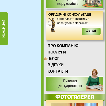
ЮРИДИЧНІ КОНСУЛЬТАЦІЇ
Як придбати квартиру в
новобудові в Черкасах
Деталі
ПРО КОМПАНІЮ
ПОСЛУГИ
БЛОГ
ВІДГУКИ
КОНТАКТИ