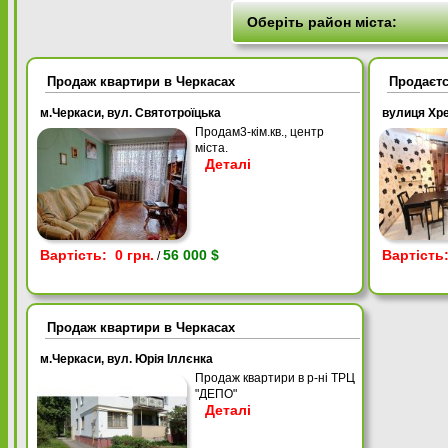
Продаж квартири в Черкасах
Продаєтс
м.Черкаси, вул. Святотроїцька
вулиця Хр
Продам3-кім.кв., центр
міста.
Деталі
Вартість: 0 грн.
56 000 $
Вартість:
/
Продаж квартири в Черкасах
м.Черкаси, вул. Юрія Іллєнка
Продаж квартири в р-ні ТРЦ
"ДЕПО"
Деталі